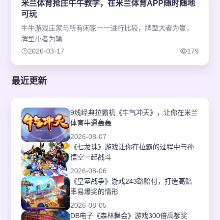
米兰体育抢庄牛牛教学，在米兰体育APP随时随地
可玩
牛牛游戏庄家与所有闲家一一进行比较，牌型大者为赢，
牌型小者为输
2026-03-17
179
最近更新
9线经典拉霸机《牛气冲天》，让你在米兰
体育牛逼轰轰
2026-08-07
《七龙珠》游戏让你在拉霸的过程中与孙
悟空一起战斗
2026-08-06
《皇室战争》游戏243路赔付，打造高赔
率易爆奖的情形
2026-08-05
DB电子《森林舞会》游戏300倍高额奖