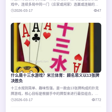
戏中，连续多局中同一门（庄家或闲家）连赢或连输的情
况。
2026-03-17
47
什么是十三水游戏？米兰体育：顾名思义以13张牌
决胜负
十三水规则简单、趣味性强，是一款由13张牌构成的扑克
牌游戏，核心目标是根据手中的牌型来进行最佳组合，并
与其他玩家比拼三组牌的大小。每组牌的大小将决定输
2026-03-17
772
赢，每一局都可能充满戏剧性。