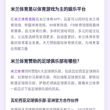
米兰体育是以体育游戏为主的娱乐平台
在
米兰体育官网
及米兰体育APP，玩家可以同时在米兰体
育场馆、熊猫体育场馆、IM体育场馆、FB体育场馆观看体
育赛事，投注体育比赛，多样的游戏项目、多元的投注玩
法，让玩家选择性变得更多，自由度更好。米兰体育非常
看好体育事业发展，大力赞助国际体育俱乐部，为体育事
业贡献力量
米兰体育赞助的足球俱乐部有哪些？
米兰体育
同时赞助5大足球俱乐部，包括瓦伦西亚足球俱乐
部、拉斯帕尔马斯俱乐部、阿拉维斯足球俱乐部、斯特拉
斯堡足球俱乐部、萨勒尼塔纳足球俱乐部。跟着米兰体育
一起见识下各足球俱乐部的风采。
瓦伦西亚足球俱乐部-亚洲官方合作伙伴
是西班牙足球甲级联赛的足球俱乐部之一。1919年创立，