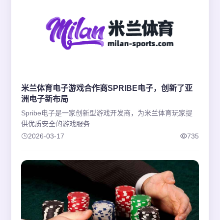
米兰体育电子游戏合作商SPRIBE电子，创新了亚
洲电子新布局
Spribe电子是一家创新型游戏开发商，为米兰体育玩家提
供优质安全的游戏服务
2026-03-17
735