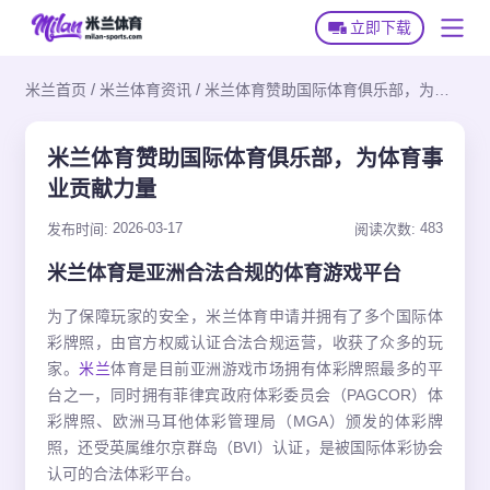
立即下载
/
/
米兰首页
米兰体育资讯
米兰体育赞助国际体育俱乐部，为体
米兰首页
育事业贡献力量
关于米兰
米兰体育赞助国际体育俱乐部，为体育事
业贡献力量
米兰动态
2026-03-17
483
发布时间:
阅读次数:
米兰APP
米兰体育是亚洲合法合规的体育游戏平台
米兰全站APP下载
米兰资讯
为了保障玩家的安全，米兰体育申请并拥有了多个国际体
米兰体育APP下载
彩牌照，由官方权威认证合法合规运营，收获了众多的玩
家。
米兰
体育是目前亚洲游戏市场拥有体彩牌照最多的平
台之一，同时拥有菲律宾政府体彩委员会（PAGCOR）体
彩牌照、欧洲马耳他体彩管理局（MGA）颁发的体彩牌
照，还受英属维尔京群岛（BVI）认证，是被国际体彩协会
认可的合法体彩平台。