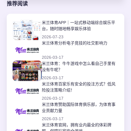
推荐阅读
米兰体育APP｜一站式移动端综合娱乐平
台，随时随地畅享娱乐体验
2026-07-23
米兰体育分析电子竞技的社交影响力
2026-03-17
米兰体育：牛牛游戏中怎么看自己手里有
没有牛呢？
2026-03-17
米兰体育百家乐有安全的投注方式？低风
险投注策略介绍！
2026-03-17
米兰体育赞助国际体育俱乐部，为体育事
业贡献力量
2026-03-17
米兰体育官网，拥有业内最全的体彩牌
照，保障玩家安全游戏