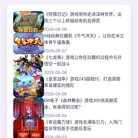
《狩猎日记》游戏带你走进深林世界，出
现三个以上转轴就有机会得奖
2026-08-08
9线经典拉霸机《牛气冲天》，让你在米兰
体育牛逼轰轰
2026-08-07
《七龙珠》游戏让你在拉霸的过程中与孙
悟空一起战斗
2026-08-06
《皇室战争》游戏243路赔付，打造高赔
率易爆奖的情形
2026-08-05
DB电子《森林舞会》游戏300倍高额奖
金，有谁得到过呢？
2026-08-04
《幸运魔力球》游戏充满吸引力，入场门
槛非常低新手也能任意玩
2026-08-03