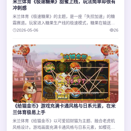
米兰体育《极速糖果》甜蜜上线，玩法简单却很有
冲刺感
米兰体育《极速糖果》的主题，是一座「失控加速」的糖
霜赛道。玩家进入糖果生产线的极速模式，糖果在输送带
上狂飙，机台越转越快、越消越甜，连锁就像踩油门一样
2026-05-06
26
把速度推上去。只要水平或垂直方向上有5个或以上相同符
号相连，即可形成获胜组合。
《给猫金币》游戏充满卡通风格与日系元素，在米
兰体育极易上手
米兰体育《给猫金币》以可爱招财猫为主题、融合老虎机
风格设计。游戏画面充满卡通风格与日系元素，如樱花、