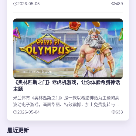
灯笼、庭院背景，为玩家创造轻松愉悦的视觉氛围。旋转
2026-05-05
489
＋线路匹配为主，入门门槛低，适合休闲游玩，易吸引喜
欢萌风及异国风情的玩家。
《奥林匹斯之门》老虎机游戏，让你体验希腊神话
主题
米兰体育《奥林匹斯之门》是一款以希腊神话为主题的高
波动电子游戏，画面华丽、特效震撼，加上免费旋转与倍
数符号等设计，让玩家有机会在短时间内赢得超额彩金。
2026-05-04
633
高达5,000倍的最大胜利，加上96.5%的理论返还率，对于
偏好高风险、高回报玩家具吸引力。
最近更新