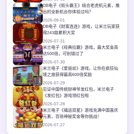
DB电子《街头霸王》结合老虎机元素，推
出的全新机台你体验过吗？
2026-08-01
DB电子《财富连连》游戏，让米兰玩家获
得243路累积大奖
2026-07-31
米兰电子《经典拉霸》游戏，最大奖金高
达500倍，可别错过了
2026-07-30
米兰电子《爱丽丝》游戏，让你在疯狂仙
境之旅获得最高600倍奖励
2026-07-29
见证中国传统财神爷发红包，米兰电子
《发红包》游戏领红包啦
2026-07-28
米兰电子《福运双星》游戏充满中国喜庆
元素，百倍神秘奖金等你挑战！
2026-07-27