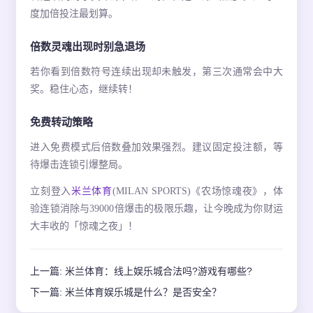
度加倍投注最划算。
倍数灵魂出现时别急退场
若你看到倍数符号连续出现却未触发，第三次通常会中大
奖。稳住心态，继续转！
免费转动策略
进入免费模式后倍数叠加效果强烈。建议固定投注额，等
待爆击连锁引爆整局。
立刻登入
米兰体育
(MILAN SPORTS)《农场惊魂夜》，体
验连锁消除与39000倍爆击的极限乐趣，让今晚成为你财运
大丰收的「惊魂之夜」！
上一篇:
米兰体育：线上娱乐城合法吗?游戏有哪些?
下一篇:
米兰体育娱乐城是什么？是否安全？