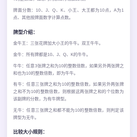
牌面分数：10、J、Q、K、小王、大王都为10点，A为1
点、其他按牌面数字计算点数。
牌型介绍：
金牛王：三张花牌加大小王的牛牛。双王牛牛。
金牛：所有牌都是10、J、Q、K的牛牛。
牛牛：任意3张牌之和为10的整数倍数，如果另外两张牌之
和也为10的整数倍数，即为牛牛。
有牛：任意三张牌之和为10的整数倍数，如果另外两张牌
之和不为10的整数倍数，则根据这两张牌之和的个位数为
该副牌的分数，为有牛牌型。
无牛：任意三张牌之和都不能为10的整数倍数，则判定该
牌型为无牛。
比较大小规则：