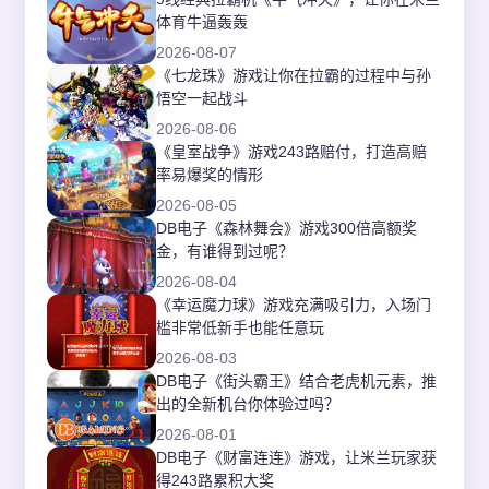
体育牛逼轰轰
2026-08-07
《七龙珠》游戏让你在拉霸的过程中与孙
悟空一起战斗
2026-08-06
《皇室战争》游戏243路赔付，打造高赔
率易爆奖的情形
2026-08-05
DB电子《森林舞会》游戏300倍高额奖
金，有谁得到过呢？
2026-08-04
《幸运魔力球》游戏充满吸引力，入场门
槛非常低新手也能任意玩
2026-08-03
DB电子《街头霸王》结合老虎机元素，推
出的全新机台你体验过吗？
2026-08-01
DB电子《财富连连》游戏，让米兰玩家获
得243路累积大奖