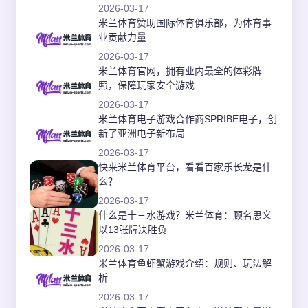
2026-03-17
米兰体育赞助国际体育俱乐部，为体育事
业贡献力量
2026-03-17
米兰体育官网，拥有业内最全的体彩牌
照，保障玩家安全游戏
2026-03-17
米兰体育电子游戏合作商SPRIBE电子，创
新了亚洲电子新布局
2026-03-17
快来米兰体育平台，看看百家乐长龙是什
么？
2026-03-17
什么是十三水游戏？米兰体育：顾名思义
以13张牌决胜负
2026-03-17
米兰体育鱼虾蟹游戏介绍：规则、玩法解
析
2026-03-17