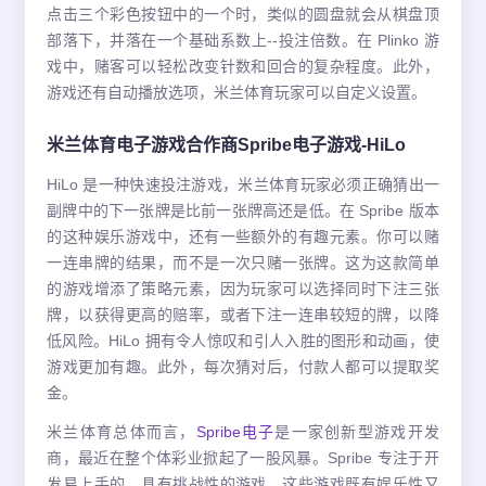
点击三个彩色按钮中的一个时，类似的圆盘就会从棋盘顶
部落下，并落在一个基础系数上--投注倍数。在 Plinko 游
戏中，赌客可以轻松改变针数和回合的复杂程度。此外，
游戏还有自动播放选项，米兰体育玩家可以自定义设置。
米兰体育电子游戏合作商Spribe电子游戏-HiLo
HiLo 是一种快速投注游戏，米兰体育玩家必须正确猜出一
副牌中的下一张牌是比前一张牌高还是低。在 Spribe 版本
的这种娱乐游戏中，还有一些额外的有趣元素。你可以赌
一连串牌的结果，而不是一次只赌一张牌。这为这款简单
的游戏增添了策略元素，因为玩家可以选择同时下注三张
牌，以获得更高的赔率，或者下注一连串较短的牌，以降
低风险。HiLo 拥有令人惊叹和引人入胜的图形和动画，使
游戏更加有趣。此外，每次猜对后，付款人都可以提取奖
金。
米兰体育总体而言，
Spribe电子
是一家创新型游戏开发
商，最近在整个体彩业掀起了一股风暴。Spribe 专注于开
发易上手的、具有挑战性的游戏，这些游戏既有娱乐性又