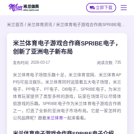
立即下载
/
/
米兰首页
米兰体育资讯
米兰体育电子游戏合作商SPRIBE电
米兰首页
子，创新了亚洲电子新布局
关于米兰
米兰体育电子游戏合作商SPRIBE电子，
创新了亚洲电子新布局
米兰动态
2026-03-17
735
发布时间:
阅读次数:
米兰APP
米兰体育电子场馆乐趣十足，米兰体育官网、米兰体育AP
米兰全站APP下载
P均可投注娱乐，米兰体育同时运营着五大电子场馆，米兰
米兰资讯
电子、PP电子、PT电子、DB电子、SPRIBE电子，为米兰
米兰体育APP下载
体育玩家提供了类型多样的游戏，玩家在场馆可以尽情体
验游戏的乐趣。SPRIBE电子作为米兰体育电子游戏合作商
之一，打造了全新的亚洲电子市场布局。它是一家怎样的
公司品牌呢？跟着
米兰体育
一起来看看。
米兰体育电子游戏合作商SPRIBE电子介绍