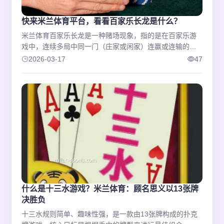
快来米兰体育平台，看看百家乐长龙是什么？
米兰体育百家乐长龙是一种赌场现象，指的是在百家乐游
戏中，连续多局中同一门（庄家或闲家）连赢或连输的情
况。
2026-03-17
47
什么是十三水游戏？米兰体育：顾名思义以13张牌
决胜负
十三水规则简单、趣味性强，是一款由13张牌构成的扑克