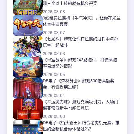
现三个以上转轴就有机会得奖
2026-08-08
9线经典拉霸机《牛气冲天》，让你在米兰
体育牛逼轰轰
2026-08-07
《七龙珠》游戏让你在拉霸的过程中与孙
悟空一起战斗
2026-08-06
《皇室战争》游戏243路赔付，打造高赔
率易爆奖的情形
2026-08-05
DB电子《森林舞会》游戏300倍高额奖
金，有谁得到过呢？
2026-08-04
《幸运魔力球》游戏充满吸引力，入场门
槛非常低新手也能任意玩
2026-08-03
DB电子《街头霸王》结合老虎机元素，推
出的全新机台你体验过吗？