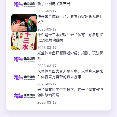
新了亚洲电子新布局
2026-03-17
快来米兰体育平台，看看百家乐长龙是什
么？
2026-03-17
什么是十三水游戏？米兰体育：顾名思义
以13张牌决胜负
2026-03-17
米兰体育鱼虾蟹游戏介绍：规则、玩法解
析
2026-03-17
米兰体育四大真人平台中，米兰真人是米
兰体育官方自营的真人视讯
2026-03-17
米兰体育抢庄牛牛教学，在米兰体育APP
随时随地可玩
2026-03-17