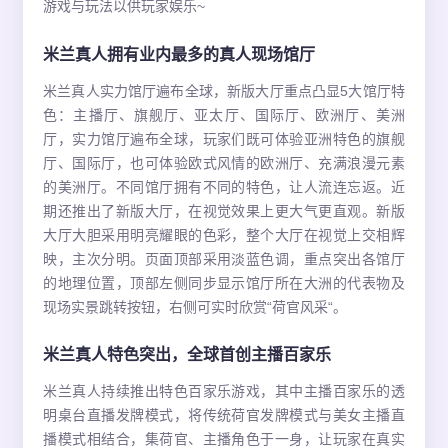
游戏与玩法以供玩家娱乐~
米兰真人拥有业内最多的真人现场馆厅
米兰真人实力馆厅遍布全球，新版大厅重点凸显5大馆厅特
色：主播厅、旗舰厅、亚太厅、国际厅、欧洲厅、美洲
厅，实力馆厅遍布全球，玩家们既可体验亚洲特色的旗舰
厅、国际厅，也可体验欧式风情的欧洲厅、充满浪漫元素
的美洲厅。不同馆厅拥有不同的特色，让人流连忘返。近
期还推出了新版大厅，在视觉效果上更大气更直观。新版
大厅大胆采用明亮耀眼的色彩，整个大厅在视觉上交相辉
映，主次分明。页面顶部采用淡蓝色调，重点突出各馆厅
的地理位置，顶部左侧同步显示馆厅所在大洲的代表物及
现场实景跳转按钮，右侧可实时欣赏“荷官风采“。
米兰真人特色突出，全球首创主播百家乐
米兰真人持续推出特色百家乐游戏，其中主播百家乐的透
明桌台直播发牌模式，将传统荷官发牌模式与美女主播直
播模式相结合，集荷官、主播角色于一身，让玩家在真实