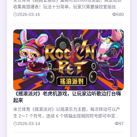
收集爽感爆表！玩法十分简单，玩家只需要操控爱丽丝避
免她掉落出局，图中尽量的去收集糖果即可获得丰厚的奖
2026-03-16
580
励。如果您正在寻找一款有趣且受欢迎的老虎机游戏，米
兰体育《跑跑爱丽丝》绝对值得一试。
《摇滚派对》老虎机游戏，让玩家边听歌边打台嗨
起来
米兰体育《摇滚派对》以摇滚乐为主题，每次转动可以产
生 2～7 个符号，连续 6 个转轴出现相同符号即可中奖。
玩家在进入免费游戏模式时，可以自由选择是否要「赌一
2026-03-14
97
把」来获得更多免费游戏次数。敢玩就来挑战，《摇滚派
对》等你来嗨翻天！