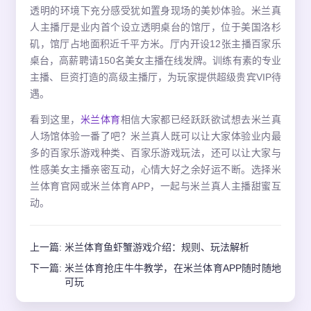
透明的环境下充分感受犹如置身现场的美妙体验。米兰真
人主播厅是业内首个设立透明桌台的馆厅，位于美国洛杉
矶，馆厅占地面积近千平方米。厅内开设12张主播百家乐
桌台，高薪聘请150名美女主播在线发牌。训练有素的专业
主播、巨资打造的高级主播厅，为玩家提供超级贵宾VIP待
遇。
看到这里，
米兰体育
相信大家都已经跃跃欲试想去米兰真
人场馆体验一番了吧？米兰真人既可以让大家体验业内最
多的百家乐游戏种类、百家乐游戏玩法，还可以让大家与
性感美女主播亲密互动，心情大好之余好运不断。选择米
兰体育官网或米兰体育APP，一起与米兰真人主播甜蜜互
动。
上一篇:
米兰体育鱼虾蟹游戏介绍：规则、玩法解析
下一篇:
米兰体育抢庄牛牛教学，在米兰体育APP随时随地
可玩