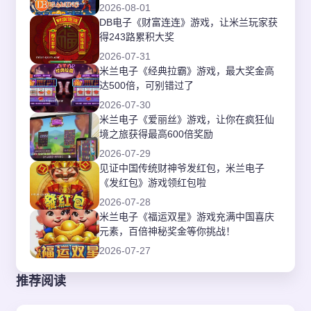
2026-08-01
DB电子《财富连连》游戏，让米兰玩家获
得243路累积大奖
2026-07-31
米兰电子《经典拉霸》游戏，最大奖金高
达500倍，可别错过了
2026-07-30
米兰电子《爱丽丝》游戏，让你在疯狂仙
境之旅获得最高600倍奖励
2026-07-29
见证中国传统财神爷发红包，米兰电子
《发红包》游戏领红包啦
2026-07-28
米兰电子《福运双星》游戏充满中国喜庆
元素，百倍神秘奖金等你挑战！
2026-07-27
推荐阅读