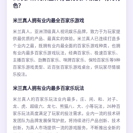
色？
米兰真人拥有业内最全百家乐游戏
米兰真人，亚洲顶级真人视讯娱乐品牌，致力于为玩家提
供最优质的产品、最真实的体验。米兰真人已连续打造多
个业内之最，既拥有业内最全面的百家乐游戏种类，也拥
有业内最多百家乐游戏玩法，经典百家乐、极速百家乐、
主播百家乐、劲舞百家乐、咪牌百家乐、保险百家乐等9种
百家乐游戏类型、近百张百家乐游戏桌台，供玩家尽情娱
乐投注。
米兰真人拥有业内最多百家乐玩法
米兰真人的百家乐玩法业内最多，庄、闲、和、对子、
龙、虎、超级六、龙七、熊猫八、大、小等玩法，26种百
家乐玩法高度满足了玩家的投注需求。业内一流的技术研
发团队为品牌发展保驾护航，将持续进行产品创新、技术
创新，为真人市场提供一流的游戏服务，不断推出全新的