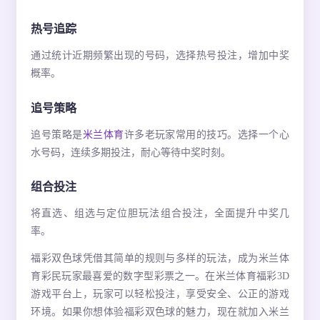
热号追踪
通过统计近期频繁出现的号码，选择热号投注，增加中奖
概率。
追号策略
追号策略是
米兰体育
许多老玩家常用的技巧。选择一个心
水号码，连续多期投注，耐心等待中奖时刻。
组合投注
将直选、组选与定位胆玩法组合投注，全面提升中奖几
率。
福彩双色球凭借其简单的规则与多样的玩法，成为米兰体
育彩民玩家最喜爱的数字型彩票之一。在米兰体育福彩3D
游戏平台上，玩家可以轻松投注，享受安全、公正的游戏
环境。如果你想体验福彩双色球的魅力，现在就加入米兰