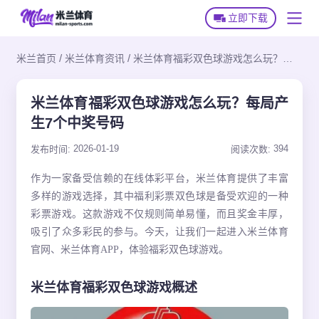
立即下载
/
/
米兰首页
米兰体育资讯
米兰体育福彩双色球游戏怎么玩？每
米兰首页
局产生7个中奖号码
关于米兰
米兰体育福彩双色球游戏怎么玩？每局产
生7个中奖号码
米兰动态
2026-01-19
394
发布时间:
阅读次数:
米兰APP
作为一家备受信赖的在线体彩平台，米兰体育提供了丰富
米兰全站APP下载
多样的游戏选择，其中福利彩票双色球是备受欢迎的一种
米兰资讯
彩票游戏。这款游戏不仅规则简单易懂，而且奖金丰厚，
米兰体育APP下载
吸引了众多彩民的参与。今天，让我们一起进入米兰体育
官网、米兰体育APP，体验福彩双色球游戏。
米兰体育福彩双色球游戏概述