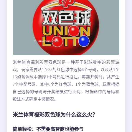
福利彩票双色球
米兰体育
是一种基于彩球数字的彩票游
戏，玩家需要从1至33的红色球中选择6个号码，以及从1至
16的蓝色球中选择1个号码进行投注。每期开奖时，共产生
7个中奖号码，其中6个为红色球，1个为蓝色球。玩家根据
自己选择的号码与开奖结果进行比对，根据命中的号码和
投注方式确定中奖情况。
米兰体育福彩双色球为什么这么火？
简单轻松：不需要高智商也能参与