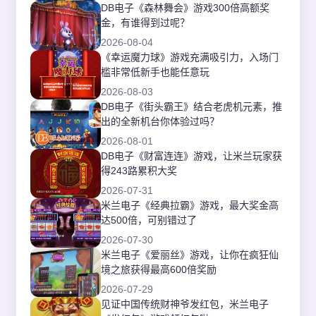
DB电子《森林舞会》游戏300倍高额奖
金，有谁得到过呢？
2026-08-04
《幸运魔力球》游戏充满吸引力，入场门
槛非常低新手也能任意玩
2026-08-03
DB电子《街头霸王》结合老虎机元素，推
出的全新机台你体验过吗？
2026-08-01
DB电子《财富连连》游戏，让米兰玩家获
得243路累积大奖
2026-07-31
米兰电子《经典拉霸》游戏，最大奖金高
达500倍，可别错过了
2026-07-30
米兰电子《爱丽丝》游戏，让你在疯狂仙
境之旅获得最高600倍奖励
2026-07-29
见证中国传统财神爷发红包，米兰电子