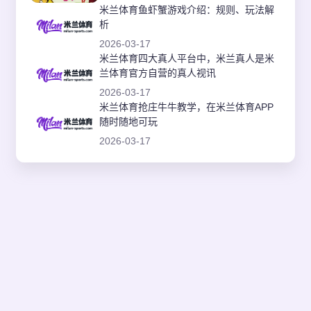
米兰体育鱼虾蟹游戏介绍：规则、玩法解
析
2026-03-17
米兰体育四大真人平台中，米兰真人是米
兰体育官方自营的真人视讯
2026-03-17
米兰体育抢庄牛牛教学，在米兰体育APP
随时随地可玩
2026-03-17