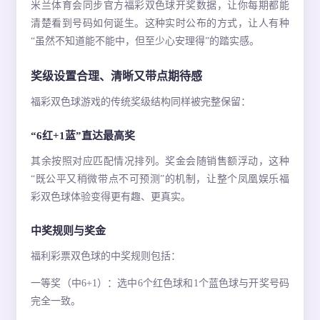
米兰体育会同步官方福彩双色球开奖数据，让你每期都能
清楚看到号码如何诞生。这种实时公布的方式，让人有种
“虽然不知道能不能中，但至少心安理得”的踏实感。
奖级设置合理、清晰又带点期待感
福彩双色球游戏的传统奖级结构同样被完整保留：
“6红+1蓝”直达最高奖
其余按照对应匹配情况排列。奖金会随销售额浮动，这种
“既公平又稍微带点不可预测”的机制，让整个凤凰娱乐福
彩双色球体验变得更有趣、更真实。
中奖规则与奖金
福利彩票双色球的中奖规则包括：
一等奖（中6+1）：选中6个红色球和1个蓝色球与开奖号码
完全一致。