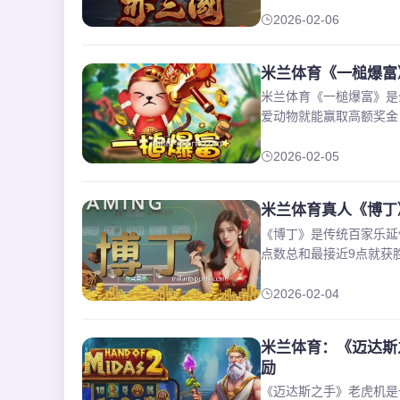
2026-02-06
米兰体育《一槌爆富
米兰体育《一槌爆富》是
爱动物就能赢取高额奖金
率角色，追求更大的胜利
2026-02-05
米兰体育真人《博丁
《博丁》是传统百家乐延
点数总和最接近9点就获
子等元素，增加了游戏的
2026-02-04
米兰体育：《迈达斯
励
《迈达斯之手》老虎机是