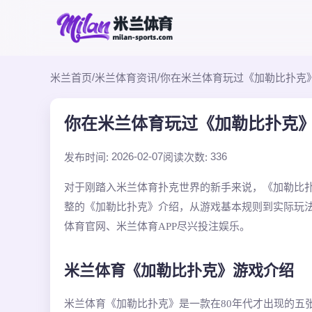
/
/
米兰首页
米兰体育资讯
你在米兰体育玩过《加勒比扑克
你在米兰体育玩过《加勒比扑克
2026-02-07
336
发布时间:
阅读次数:
对于刚踏入米兰体育扑克世界的新手来说，《加勒比
整的《加勒比扑克》介绍，从游戏基本规则到实际玩
体育官网、米兰体育APP尽兴投注娱乐。
米兰体育《加勒比扑克》游戏介绍
米兰体育《加勒比扑克》是一款在80年代才出现的五