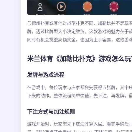
与德州扑克或其他对战型扑克不同，加勒比并不是玩
牌，透过比牌型大小决定胜负。这款游戏的魅力在于
同时有机会挑战高额奖金。也因为上手容易，这款游
米兰体育《加勒比扑克》游戏怎么玩
发牌与游戏流程
在游戏中，每位玩家与庄家都会先获得五张牌，其中
下来的动作。整体流程简单快速，先下注、再发牌，
下注方式与加注规则
游戏开始时，玩家需先下底注才算入局。看完手牌后