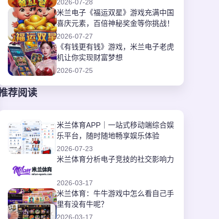
2026-07-28
米兰电子《福运双星》游戏充满中国
喜庆元素，百倍神秘奖金等你挑战！
2026-07-27
《有钱更有钱》游戏，米兰电子老虎
机让你实现财富梦想
2026-07-25
推荐阅读
米兰体育APP｜一站式移动端综合娱
乐平台，随时随地畅享娱乐体验
2026-07-23
米兰体育分析电子竞技的社交影响力
2026-03-17
米兰体育：牛牛游戏中怎么看自己手
里有没有牛呢？
2026-03-17