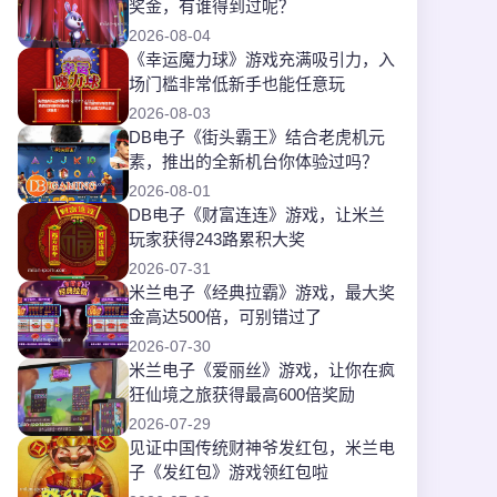
奖金，有谁得到过呢？
2026-08-04
《幸运魔力球》游戏充满吸引力，入
场门槛非常低新手也能任意玩
2026-08-03
DB电子《街头霸王》结合老虎机元
素，推出的全新机台你体验过吗？
2026-08-01
DB电子《财富连连》游戏，让米兰
玩家获得243路累积大奖
2026-07-31
米兰电子《经典拉霸》游戏，最大奖
金高达500倍，可别错过了
2026-07-30
米兰电子《爱丽丝》游戏，让你在疯
狂仙境之旅获得最高600倍奖励
2026-07-29
见证中国传统财神爷发红包，米兰电
子《发红包》游戏领红包啦