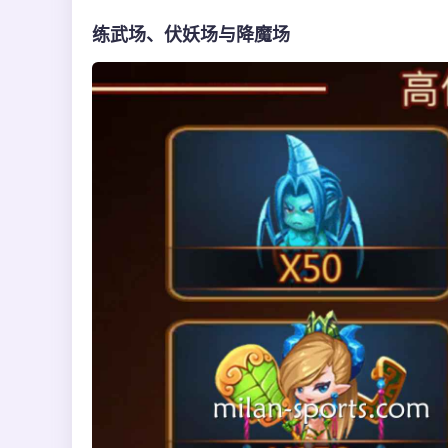
练武场、伏妖场与降魔场