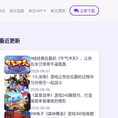
米兰
米兰动态
米兰APP
米兰资讯
立即下载
米兰全站APP下载
米兰体育APP下载
最近更新
9线经典拉霸机《牛气冲天》，让你
在米兰体育牛逼轰轰
2026-08-07
《七龙珠》游戏让你在拉霸的过程中
与孙悟空一起战斗
2026-08-06
《皇室战争》游戏243路赔付，打造
高赔率易爆奖的情形
2026-08-05
DB电子《森林舞会》游戏300倍高额