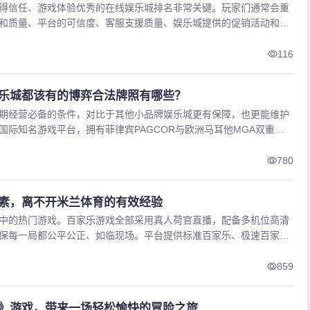
得信任、游戏体验优秀的在线娱乐城排名非常关键。玩家们通常会重
和质量、平台的可信度、客服支援质量、娱乐城提供的促销活动和额
等方面。在米兰体育、开云体育、星空体育等平台可放心投注。
116
乐城都该有的博弈合法牌照有哪些？
期经营必备的条件，对比于其他小品牌娱乐城更有保障，也更能维护
国际知名游戏平台，拥有菲律宾PAGCOR与欧洲马耳他MGA双重牌
安全无忧。
780
素，离不开米兰体育的有效经验
中的热门游戏。百家乐游戏全部采用真人荷官直播，配备多机位高清
保每一局都公平公正、如临现场。平台提供标准百家乐、极速百家
家乐等多种玩法，并配有详细规则介绍，满足各类玩家喜好。
859
》游戏，带来一场轻松愉快的冒险之旅