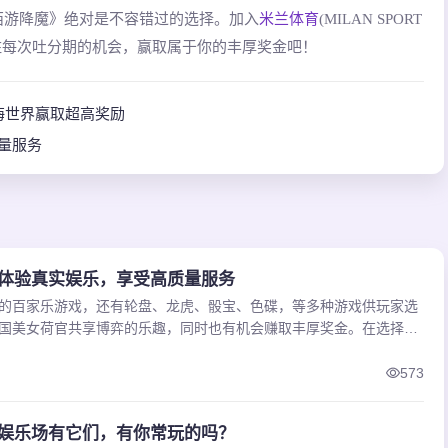
西游降魔》绝对是不容错过的选择。加入
米兰体育
(MILAN SPORT
住每次吐分期的机会，赢取属于你的丰厚奖金吧！
海世界赢取超高奖励
量服务
体验真实娱乐，享受高质量服务
的百家乐游戏，还有轮盘、龙虎、骰宝、色碟，等多种游戏供玩家选
国美女荷官共享博弈的乐趣，同时也有机会赚取丰厚奖金。在选择游
知的游戏项目，也能根据自己的喜好与兴趣找出适合的游戏，以获得
573
娱乐场有它们，有你常玩的吗？