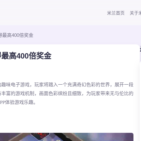
米兰首页
关于
最高400倍奖金
最高400倍奖金
的趣味电子游戏，玩家将踏入一个充满奇幻色彩的世界，展开一段
与丰富的游戏机制，画面色彩缤纷且细致，为玩家带来无与伦比的
PP体验游戏乐趣。