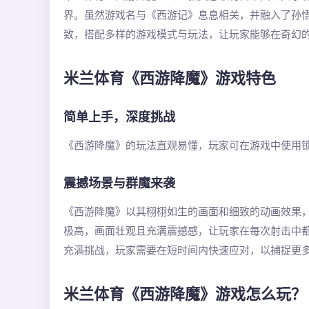
界。虽然游戏名与《西游记》息息相关，并融入了孙
致，搭配多样的游戏模式与玩法，让玩家能够在奇幻
米兰体育《
西游降魔
》游戏特色
简单上手，深度挑战
西游降魔
《
》的玩法直观易懂，玩家可在游戏中使用
震撼场景与群魔来袭
西游降魔
《
》以其栩栩如生的画面和细致的动画效果
极高，画面壮观且充满震撼感，让玩家在每次射击中
充满挑战，玩家需要在短时间内快速应对，以捕捉更
米兰体育《
西游降魔
》游戏怎么玩？