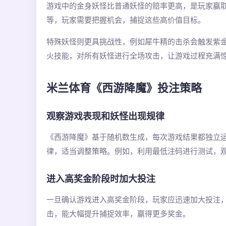
游戏中的金身妖怪比普通妖怪的赔率更高，是玩家赢取
等，玩家需要把握机会，捕捉这些高价值目标。
特殊妖怪则更具挑战性，例如犀牛精的击杀会触发紫
火技能，对所有妖怪进行全场攻击，让游戏过程充满
米兰体育《
西游降魔
》投注策略
观察游戏表现和妖怪出现规律
《西游降魔》基于随机数生成，每次游戏结果都独立
律，适当调整策略。例如，利用最低注码进行测试，
进入高奖金阶段时加大投注
一旦确认游戏进入高奖金阶段，玩家应迅速加大投注
击，能大幅提升捕捉效率，赢得更多奖金。