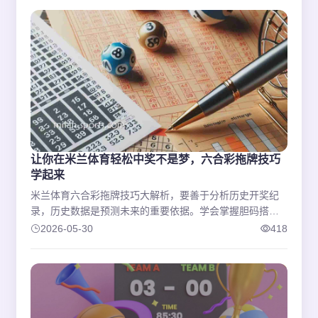
多重加密技术保护玩家资料，建立稳定可靠的娱乐环境。
让你在米兰体育轻松中奖不是梦，六合彩拖牌技巧
学起来
米兰体育六合彩拖牌技巧大解析，要善于分析历史开奖纪
录，历史数据是预测未来的重要依据。学会掌握胆码搭配
技巧。学会分配奇偶与大小比例，可以有效提高中奖概
2026-05-30
418
率，因为这是历史数据中最常见的分布形式。分区选号确
保每次投注都涵盖不同区域的号码，避免集中于单一区域
而错失良机。