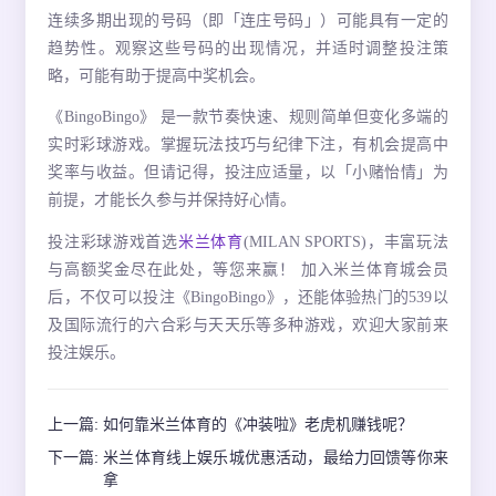
连续多期出现的号码（即「连庄号码」）可能具有一定的
趋势性。观察这些号码的出现情况，并适时调整投注策
略，可能有助于提高中奖机会。
《BingoBingo》 是一款节奏快速、规则简单但变化多端的
实时彩球游戏。掌握玩法技巧与纪律下注，有机会提高中
奖率与收益。但请记得，投注应适量，以「小赌怡情」为
前提，才能长久参与并保持好心情。
投注彩球游戏首选
米兰体育
(MILAN SPORTS)，丰富玩法
米兰体育城
与高额奖金尽在此处，等您来赢！ 加入
会员
后，不仅可以投注《BingoBingo》，还能体验热门的539以
及国际流行的六合彩与天天乐等多种游戏，欢迎大家前来
投注娱乐。
上一篇:
如何靠米兰体育的《冲装啦》老虎机赚钱呢？
下一篇:
米兰体育线上娱乐城优惠活动，最给力回馈等你来
拿