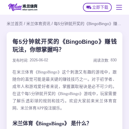
立即下载
/
/
米兰首页
米兰体育资讯
每5分钟就开奖的《BingoBingo》赚钱
米兰首页
玩法，你想掌握吗？
关于米兰
每5分钟就开奖的《BingoBingo》赚钱
玩法，你想掌握吗？
米兰动态
2026-06-02
830
发布时间:
阅读次数:
米兰APP
在米兰体育《BingoBingo》这个刺激又有趣的游戏中，跟
米兰全站APP下载
随你的直觉可能是最关键的赚钱技巧之一。对于初学者、
米兰资讯
成年人和游戏爱好者来说，掌握赢取秘诀是必不可少的。
米兰体育APP下载
在这个每5分钟就开奖的《BingoBingo》游戏中，玩家需要
了解乐透彩球的规则和技巧。欢迎大家前来米兰体育官
网、米兰体育APP投注娱乐。
米兰体育《BingoBingo》 是什么？