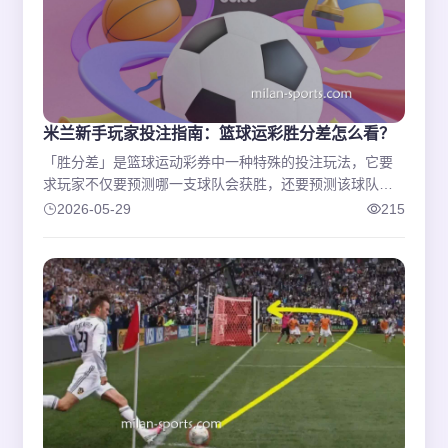
米兰新手玩家投注指南：篮球运彩胜分差怎么看？
「胜分差」是篮球运动彩券中一种特殊的投注玩法，它要
求玩家不仅要预测哪一支球队会获胜，还要预测该球队会
赢多少分数。篮球是最常见的篮球胜分差投注项目之一，
2026-05-29
215
因为篮球比赛节奏快、比分高，胜分差区间设计得更细。