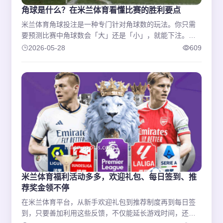
角球是什么？在米兰体育看懂比赛的胜利要点
米兰体育角球投注是一种专门针对角球数的玩法。你只需
要预测比赛中角球数会「大」还是「小」，就能下注。若
你是初学者，米兰体育建议从「全场角球大小」开始，因
2026-05-28
609
为参考的是整体节奏且相对较稳定。角球投注波动较低，
受临场得分影响小，更适合新手或追求稳定收益的玩家。
米兰体育福利活动多多，欢迎礼包、每日签到、推
荐奖金领不停
在米兰体育平台，从新手欢迎礼包到推荐制度再到每日签
到，只要善加利用这些反馈，不仅能延长游戏时间，还能