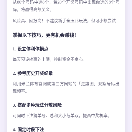
从80个号码中选8个，若20个开奖号码中出现你选的8个号
码，将赢得高额奖金。
风险高、回报高！不建议新手全压此玩法，但可小额尝试
掌握以下技巧，更有机会赚钱！
1. 设立停利停损点
每天预设输赢的上限，控制资金不贪心。
2. 参考历史开奖纪录
利用米兰体育官网或第三方网站的「走势图」观察号码出
现频率。
3. 搭配多种玩法分散风险
可同时下注猜单号、总和大小与单双，提高中奖机率。
4. 固定时段下注