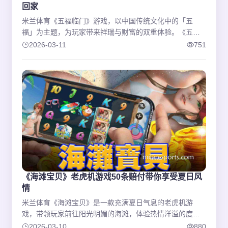
回家
米兰体育《五福临门》游戏，以中国传统文化中的「五
福」为主题，为玩家带来祥瑞与财富的双重体验。《五福
临门》刮刮乐共有六次中奖机会，最高可以获得500倍奖
2026-03-11
751
金。另外每张刮刮乐还能集字，只要集齐五福临门四个字
就能直接拿走50倍奖金。
《海滩宝贝》老虎机游戏50条赔付带你享受夏日风
情
米兰体育《海滩宝贝》是一款充满夏日气息的老虎机游
戏，带领玩家前往阳光明媚的海滩，体验热情洋溢的度假
时光。游戏采用经典的5×3转轴设计，搭配多条固定赢分
2026-03-10
880