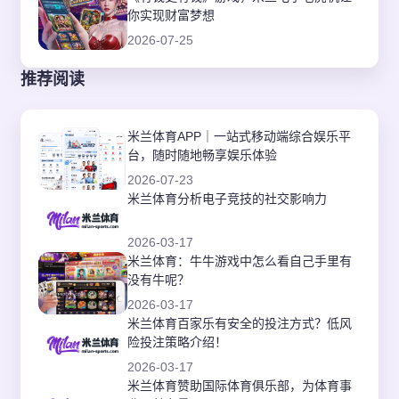
你实现财富梦想
2026-07-25
推荐阅读
米兰体育APP｜一站式移动端综合娱乐平
台，随时随地畅享娱乐体验
2026-07-23
米兰体育分析电子竞技的社交影响力
2026-03-17
米兰体育：牛牛游戏中怎么看自己手里有
没有牛呢？
2026-03-17
米兰体育百家乐有安全的投注方式？低风
险投注策略介绍！
2026-03-17
米兰体育赞助国际体育俱乐部，为体育事