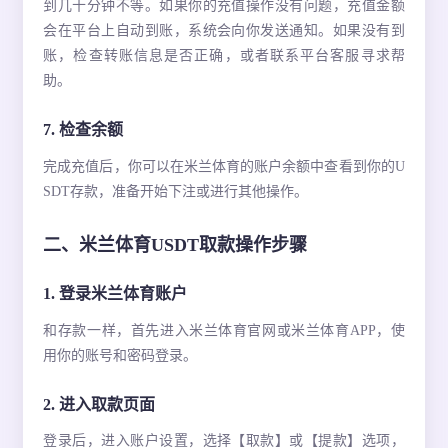
到几十分钟不等。如果你的充值操作没有问题，充值金额
会在平台上自动到账，系统会向你发送通知。如果没有到
账，检查转账信息是否正确，或者联系平台客服寻求帮
助。
7. 检查余额
完成充值后，你可以在米兰体育的账户余额中查看到你的U
SDT存款，准备开始下注或进行其他操作。
二、米兰体育USDT取款操作步骤
1. 登录米兰体育账户
和存款一样，首先进入米兰体育官网或米兰体育APP，使
用你的账号和密码登录。
2. 进入取款页面
登录后，进入账户设置，选择【取款】或【提款】选项，