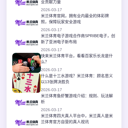
业贡献力量
2026-03-17
米兰体育官网，拥有业内最全的体彩牌
照，保障玩家安全游戏
2026-03-17
米兰体育电子游戏合作商SPRIBE电子，创
新了亚洲电子新布局
2026-03-17
快来米兰体育平台，看看百家乐长龙是什
么？
2026-03-17
什么是十三水游戏？米兰体育：顾名思义
以13张牌决胜负
2026-03-17
米兰体育鱼虾蟹游戏介绍：规则、玩法解
析
2026-03-17
米兰体育四大真人平台中，米兰真人是米
兰体育官方自营的真人视讯