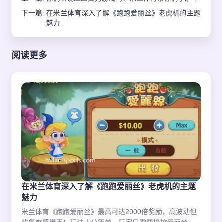
下一篇:
在米兰体育深入了解《跑跑爱丽丝》老虎机的主题
魅力
阅读更多
在米兰体育深入了解《跑跑爱丽丝》老虎机的主题
魅力
米兰体育《跑跑爱丽丝》最高可达2000倍奖励，高波动但