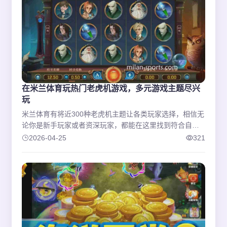
在米兰体育玩热门老虎机游戏，多元游戏主题尽兴
玩
米兰体育有将近300种老虎机主题让各类玩家选择，相信无
论你是新手玩家或者资深玩家，都能在这里找到符合自己
需求的游戏主题。米兰体育热门老虎机游戏有哈利波特老
2026-04-25
321
虎机游戏、决战世界杯老虎机游戏、龙珠老虎机游戏。