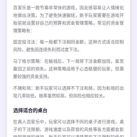
百家乐是一款节奏非常快的游戏，因此很容易让人情绪化
地做出决策。为了避免快速输钱，新手玩家需要在游戏开
始前就设置好自己的预算和资金管理策略。常见的资金管
理策略有：
固定投注法：每一局都下注相同金额，这种方式适合控制
风险，避免因连续失利而过度下注。
马丁格尔策略：在输钱后，下一局将下注金额加倍，直至
赢回之前的损失。这种策略适用于心态稳健的玩家，但需
要较强的资金支持。
不赌和局：新手玩家可以选择不下注和局，因为和局的出
现几率较低，赔率虽然较高，但风险也相应较大。
选择适合的桌台
在真人百家乐中，玩家可以选择不同的桌子进行游戏，桌
子的下注限额、游戏速度以及荷官的风格等各方面都会影