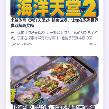
米兰体育《海洋天堂2》捕鱼游戏，让你在深海世界
赢取超高奖励
米兰体育《海洋天堂2》是一款以深海为主题的创新电子游
戏，玩家在探索海洋奇景的同时，也能享受到丰厚的回
报。对于追求挑战和高额奖金的玩家，游戏中的高倍率连
2026-04-24
620
锁闪电和多重奖励机制，则能为你带来无限惊喜。探索不
同的深海区域，每一场对局都充满新鲜感。
《西游降魔》玩法介绍，快速获得最高400倍奖金