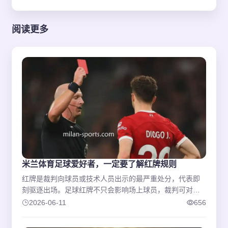
阅读更多
米兰体育足球爱好者，一定要了解红牌规则
红牌是裁判向球员或技术人员出示的最严重处分，代表即
刻驱逐出场。足球红牌不只会影响场上球员，裁判可对任
何涉入比赛的人出示红牌，即使当事人不在场内也一样适
2026-06-11
656
用。不论你是刚接触足球的新手，还是长期看球的老球
迷，红牌永远都是足球规则中最值得留意的关键之一。