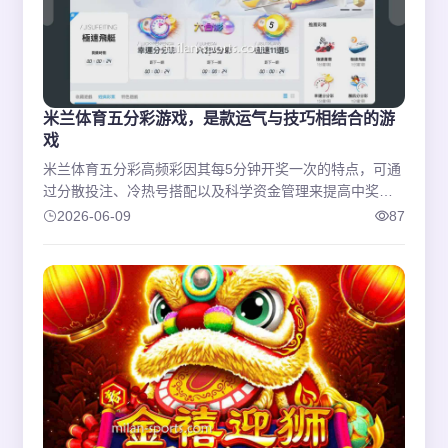
米兰体育五分彩游戏，是款运气与技巧相结合的游
戏
米兰体育五分彩高频彩因其每5分钟开奖一次的特点，可通
过分散投注、冷热号搭配以及科学资金管理来提高中奖机
会并控制风险。最大特点是开奖速度快，玩家可通过选择
2026-06-09
87
数字组合进行投注。这种快节奏的设计极大地满足了玩家
的期待，保持了游戏的紧张感。