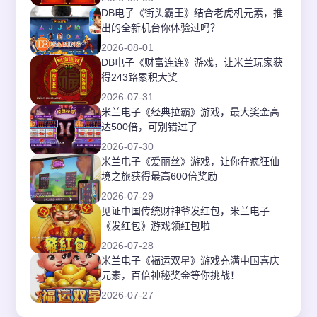
DB电子《街头霸王》结合老虎机元素，推
出的全新机台你体验过吗？
2026-08-01
DB电子《财富连连》游戏，让米兰玩家获
得243路累积大奖
2026-07-31
米兰电子《经典拉霸》游戏，最大奖金高
达500倍，可别错过了
2026-07-30
米兰电子《爱丽丝》游戏，让你在疯狂仙
境之旅获得最高600倍奖励
2026-07-29
见证中国传统财神爷发红包，米兰电子
《发红包》游戏领红包啦
2026-07-28
米兰电子《福运双星》游戏充满中国喜庆
元素，百倍神秘奖金等你挑战！
2026-07-27