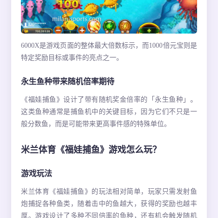
6000X是游戏页面的整体最大倍数标示，而1000倍元宝则是
特定奖励目标或事件的亮点之一。
永生鱼种带来随机倍率期待
《福娃捕鱼》设计了带有随机奖金倍率的「永生鱼种」。
这类鱼种通常是捕鱼机中的关键目标，因为它们不只是一
般分数鱼，而是可能带来更高事件感的特殊单位。
米兰体育《福娃捕鱼》游戏怎么玩？
游戏玩法
米兰体育《福娃捕鱼》的玩法相对简单，玩家只需发射鱼
炮捕捉各种鱼类，随着击中的鱼越大，获得的奖励也越丰
厚。游戏设计了多种不同倍率的鱼种，还有机会触发随机