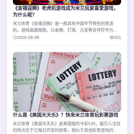
《金禧迎狮》老虎机游戏成为米兰玩家喜爱游戏，
为什么呢？
米兰体育《金禧迎狮》是一款具有中国年节特色的老虎
机，游戏画面精致，以金狮、灯笼、元宝等吉祥符号为主
要图案，旨在为玩家带来财运亨通的游戏体验。若在屏幕
2026-06-08
251
上出现三个或更多Scatter符号，将启动免费旋转功能。
什么是《美国天天乐》？快来米兰体育玩彩票游戏
米兰体育《美国天天乐》是美国版的今彩539，最引人注目
的特点在于它每日开奖的频率，相比于其他彩票游戏的每