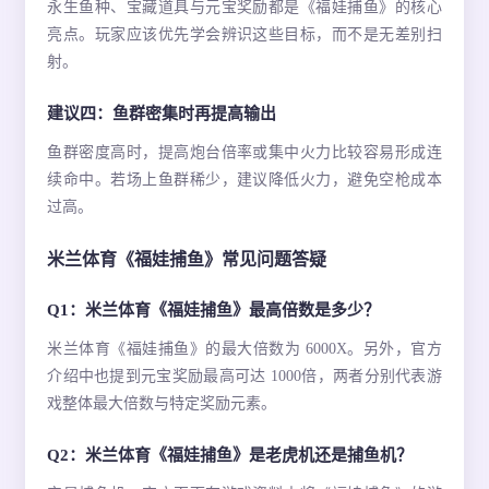
永生鱼种、宝藏道具与元宝奖励都是《福娃捕鱼》的核心
亮点。玩家应该优先学会辨识这些目标，而不是无差别扫
射。
建议四：鱼群密集时再提高输出
鱼群密度高时，提高炮台倍率或集中火力比较容易形成连
续命中。若场上鱼群稀少，建议降低火力，避免空枪成本
过高。
米兰体育《福娃捕鱼》常见问题答疑
Q1：米兰体育《福娃捕鱼》最高倍数是多少？
米兰体育《福娃捕鱼》的最大倍数为 6000X。另外，官方
介绍中也提到元宝奖励最高可达 1000倍，两者分别代表游
戏整体最大倍数与特定奖励元素。
Q2：米兰体育《福娃捕鱼》是老虎机还是捕鱼机？