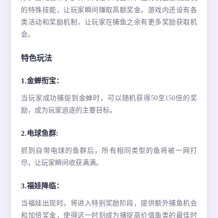
的特殊技能，让玩家瞬间赚取高额奖金。游戏内还设有各
类活动和奖励机制，让玩家在捕鱼之余有更多奖励获取机
会。
特色玩法
1.金蝉衔宝：
当玩家成功捕捉到金蝉时，可以随机获得50至150倍的奖
励，成为玩家追逐的主要目标。
2.电球鱼群:
抓到自带电球的鱼群后，所有相同类型的鱼将被一网打
尽，让玩家瞬间收获满满。
3.福娃降临：
当福娃出现时，将进入特别奖励阶段，提供额外捕鱼机会
和加倍奖金，使得这一时刻成为捕捉高价值鱼类的最佳时