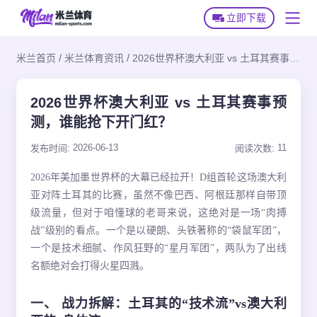
立即下载
/
/
米兰首页
米兰体育资讯
2026世界杯澳大利亚 vs 土耳其赛事预
米兰首页
测，谁能抢下开门红？
关于米兰
2026世界杯澳大利亚 vs 土耳其赛事预
测，谁能抢下开门红？
米兰动态
2026-06-13
11
发布时间:
阅读次数:
米兰APP
2026年美加墨世界杯的大幕已经拉开！D组首轮这场澳大利
米兰全站APP下载
亚对阵土耳其的比赛，虽然不像巴西、阿根廷那样自带顶
米兰资讯
级流量，但对于咱懂球的老哥来说，这绝对是一场“肉搏
米兰体育APP下载
战”级别的看点。一个是以硬朗、头铁著称的“袋鼠军团”，
一个是技术细腻、作风狂野的“星月军团”，两队为了出线
名额绝对会打得火星四溅。
一、 战力拆解：土耳其的“技术流”vs澳大利