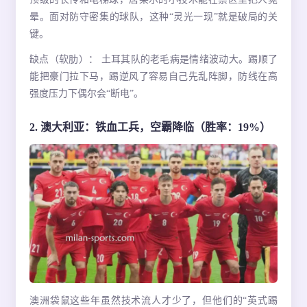
晕。面对防守密集的球队，这种“灵光一现”就是破局的关
键。
缺点（软肋）： 土耳其队的老毛病是情绪波动大。踢顺了
能把豪门拉下马，踢逆风了容易自己先乱阵脚，防线在高
强度压力下偶尔会“断电”。
2. 澳大利亚：铁血工兵，空霸降临（胜率：19%）
澳洲袋鼠这些年虽然技术流人才少了，但他们的“英式踢