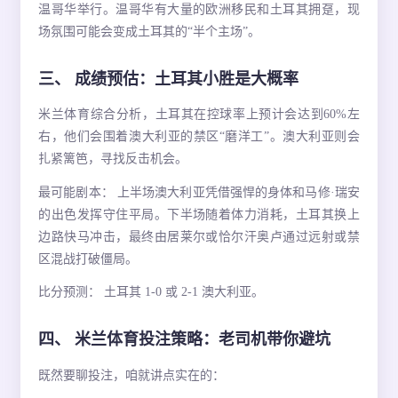
温哥华举行。温哥华有大量的欧洲移民和土耳其拥趸，现
场氛围可能会变成土耳其的“半个主场”。
三、 成绩预估：土耳其小胜是大概率
米兰体育综合分析，土耳其在控球率上预计会达到60%左
右，他们会围着澳大利亚的禁区“磨洋工”。澳大利亚则会
扎紧篱笆，寻找反击机会。
最可能剧本： 上半场澳大利亚凭借强悍的身体和马修·瑞安
的出色发挥守住平局。下半场随着体力消耗，土耳其换上
边路快马冲击，最终由居莱尔或恰尔汗奥卢通过远射或禁
区混战打破僵局。
比分预测： 土耳其 1-0 或 2-1 澳大利亚。
四、 米兰体育投注策略：老司机带你避坑
既然要聊投注，咱就讲点实在的：