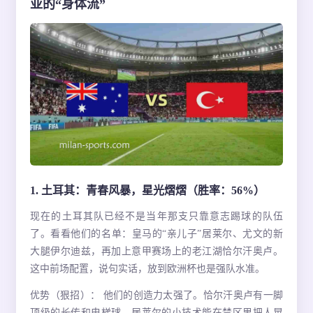
亚的“身体流”
1. 土耳其：青春风暴，星光熠熠（胜率：56%）
现在的土耳其队已经不是当年那支只靠意志踢球的队伍
了。看看他们的名单：皇马的“亲儿子”居莱尔、尤文的新
大腿伊尔迪兹，再加上意甲赛场上的老江湖恰尔汗奥卢。
这中前场配置，说句实话，放到欧洲杯也是强队水准。
优势（狠招）： 他们的创造力太强了。恰尔汗奥卢有一脚
顶级的长传和电梯球，居莱尔的小技术能在禁区里把人晃