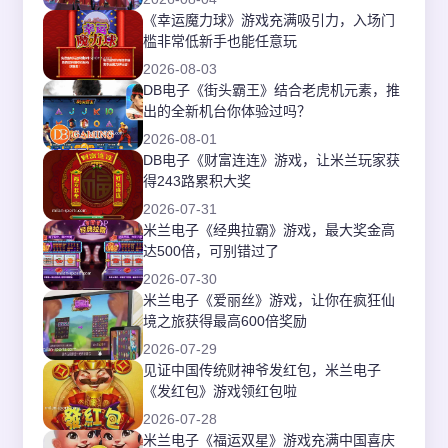
《幸运魔力球》游戏充满吸引力，入场门
槛非常低新手也能任意玩
2026-08-03
DB电子《街头霸王》结合老虎机元素，推
出的全新机台你体验过吗？
2026-08-01
DB电子《财富连连》游戏，让米兰玩家获
得243路累积大奖
2026-07-31
米兰电子《经典拉霸》游戏，最大奖金高
达500倍，可别错过了
2026-07-30
米兰电子《爱丽丝》游戏，让你在疯狂仙
境之旅获得最高600倍奖励
2026-07-29
见证中国传统财神爷发红包，米兰电子
《发红包》游戏领红包啦
2026-07-28
米兰电子《福运双星》游戏充满中国喜庆