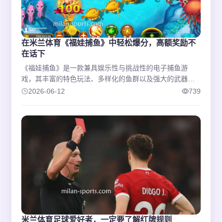
在米兰体育《福娃捕鱼》中轻松爆分，高额奖励不
在话下
《福娃捕鱼》是一款兼具娱乐性与挑战性的电子捕鱼游
戏，其丰富的特色玩法、多样化的鱼群以及强大的武器系
统，使得每一次游玩都充满新鲜感与惊喜。游戏设计了多
2026-06-12
739
种不同倍率的鱼种，还有机会触发随机的特殊技能，让玩
家瞬间赚取高额奖金。
米兰体育足球爱好者，一定要了解红牌规则