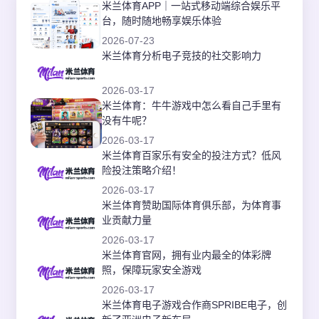
米兰体育APP｜一站式移动端综合娱乐平
台，随时随地畅享娱乐体验
2026-07-23
米兰体育分析电子竞技的社交影响力
2026-03-17
米兰体育：牛牛游戏中怎么看自己手里有
没有牛呢？
2026-03-17
米兰体育百家乐有安全的投注方式？低风
险投注策略介绍！
2026-03-17
米兰体育赞助国际体育俱乐部，为体育事
业贡献力量
2026-03-17
米兰体育官网，拥有业内最全的体彩牌
照，保障玩家安全游戏
2026-03-17
米兰体育电子游戏合作商SPRIBE电子，创