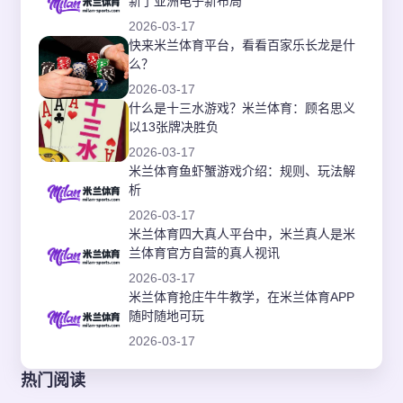
新了亚洲电子新布局
2026-03-17
快来米兰体育平台，看看百家乐长龙是什
么？
2026-03-17
什么是十三水游戏？米兰体育：顾名思义
以13张牌决胜负
2026-03-17
米兰体育鱼虾蟹游戏介绍：规则、玩法解
析
2026-03-17
米兰体育四大真人平台中，米兰真人是米
兰体育官方自营的真人视讯
2026-03-17
米兰体育抢庄牛牛教学，在米兰体育APP
随时随地可玩
2026-03-17
热门阅读