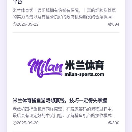
平台
米兰体育线上娱乐城拥有信誉有保障，丰富的经验及雄厚
的实力背景以及有信誉良好的政府机构颁发的合法执照，
是受国际行业协会认可的合法公司！
2025-09-22
894
米兰体育捕鱼游戏想赢钱，技巧一定得先掌握
老虎机跟捕鱼机有同样原理，在玩家筹码的累积过程中，
最后会有设定好的中奖门槛，了解捕鱼机台的操作模式其
实赢钱机率相对就会提高
2025-09-20
300