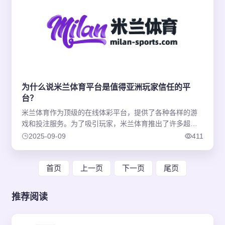
为什么说米兰体育平台是值得亚洲玩家信任的平
台？
米兰体育作为顶级的在线体彩平台，提供了各种各样的游
戏和投注服务。为了吸引玩家，米兰体育推出了许多超值
的优惠活动。
2025-09-09
411
首页
上一页
下一页
尾页
推荐阅读