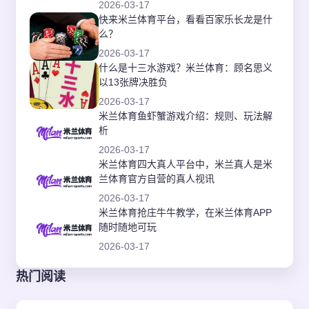
2026-03-17
快来米兰体育平台，看看百家乐长龙是什
么？
2026-03-17
什么是十三水游戏？米兰体育：顾名思义
以13张牌决胜负
2026-03-17
米兰体育鱼虾蟹游戏介绍：规则、玩法解
析
2026-03-17
米兰体育四大真人平台中，米兰真人是米
兰体育官方自营的真人视讯
2026-03-17
米兰体育抢庄牛牛教学，在米兰体育APP
随时随地可玩
2026-03-17
热门阅读