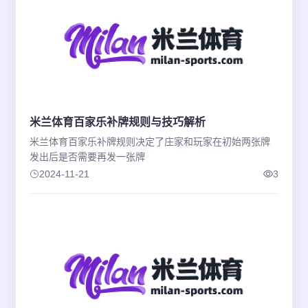
米兰体育百家乐补牌规则与技巧解析
米兰体育百家乐补牌规则决定了庄家和玩家在初始两张牌
发出后是否需要再发一张牌
2024-11-21
3