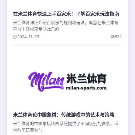
在米兰体育快速上手百家乐！了解百家乐玩法指南
米兰体育详细介绍百家乐的规则和玩法，助您在米兰体育
平台上轻松享受游戏乐趣
2024-11-29
831
米兰体育论中国象棋：传统游戏中的艺术与策略
米兰体育的中国象棋比赛系统提供了不同级别的赛事，适
合各类玩家参与