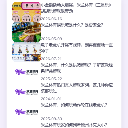
小金额撬动大爆奖，米兰体育《三星乐》
刮刮乐游戏很带劲
2026-06-16
米兰体育娱乐城是什么？是否安全？
2026-05-09
电子老虎机开奖有规律，别再傻傻地一直
冲了
2026-07-21
米兰体育：什么是拱猪游戏？了解这款经
典牌类游戏
2025-05-22
米兰体育热门真人游戏罗列，这几种你应
该都玩过
2024-01-01
米兰体育：如何玩动作轮在线老虎机？
2025-09-30
米兰体育玩家如何判断德州扑克大小？