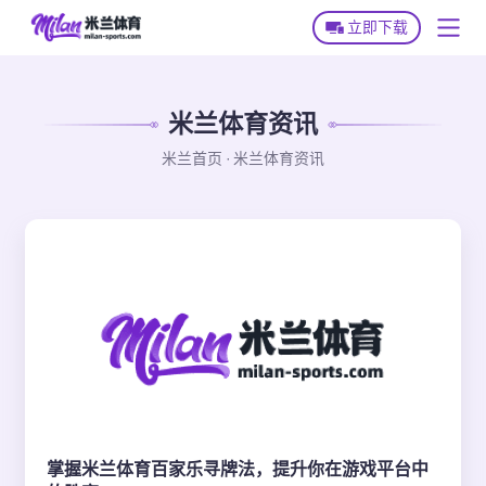
立即下载
米兰首页
米兰体育资讯
关于米兰
米兰首页
米兰体育资讯
米兰动态
米兰APP
米兰全站APP下载
米兰资讯
米兰体育APP下载
掌握米兰体育百家乐寻牌法，提升你在游戏平台中