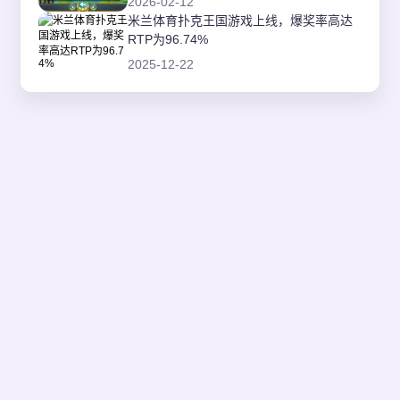
2026-02-12
米兰体育扑克王国游戏上线，爆奖率高达
RTP为96.74%
2025-12-22