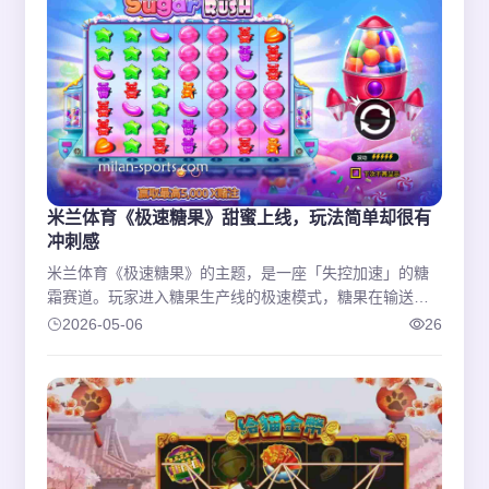
米兰体育《极速糖果》甜蜜上线，玩法简单却很有
冲刺感
米兰体育《极速糖果》的主题，是一座「失控加速」的糖
霜赛道。玩家进入糖果生产线的极速模式，糖果在输送带
上狂飙，机台越转越快、越消越甜，连锁就像踩油门一样
2026-05-06
26
把速度推上去。只要水平或垂直方向上有5个或以上相同符
号相连，即可形成获胜组合。