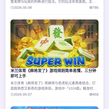
靠发牌与玩家的判断进行投注。它的玩法非常直观，主要
是根据玩家手中的牌型来决定最终的胜负。玩家需要熟练
2026-05-08
786
掌握游戏规则，并运用正确的技巧来增加自己的投注胜
率。
米兰体育《麻将发了》游戏规则简单易懂，三分钟
即可上手
米兰体育《麻将发了》将麻将与老虎机元素两者结合，打
造既熟悉又新奇的游戏体验。游戏中「1024路」触发时机
需以最低投注20才可进行5转轮模式。游戏添加翻倍特色主
2026-05-07
458
游戏最高5倍，奖金游戏最高可翻至10倍，可说是真的发
了。