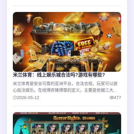
也很简单，只要旋转机台，等待吐分期加大注码，就能有
机会赢得奖金。
米兰体育：线上娱乐城合法吗?游戏有哪些?
米兰体育是安全可靠的亚洲平台，合法合规，玩家可以放
心投注娱乐。在线博弈赌博罪的定义，主要是依据三大要
素成立是否为赌博罪，必须要有赌博的行为、必须要有赌
2026-05-12
477
博的财物、发生在公共场所。想要找到安全、有质量又保
证出金的娱乐城换现金，欢迎大家多多关注米兰体育。