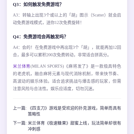
Q3：如何触发免费游戏？
A3：转轴上出现3个或以上的「胡」图示（Scatter）就会启
动免费游戏模式，送你12次免费旋转！
Q4：免费游戏会再触发吗？
A4：会的！在免费游戏中再出现3个「胡」，就能再加12回
合，最多可以累积200次免费转动，非常适合拼高分。
米兰体育
(MILAN SPORTS)《麻将发了》是一款极具特色
的老虎机，融合麻将元素与现代消除机制，带来快节奏、
高波动的娱乐体验。适合追求挑战与爆击感的玩家，但需
注意风险与合法性。娱乐应适度，切勿沉迷。
上一篇:
《四支刀》游戏是受欢迎的扑克游戏，简单而具有
策略性
下一篇:
米兰体育《极速糖果》甜蜜上线，玩法简单却很有
冲刺感