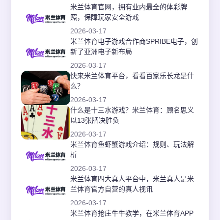
米兰体育官网，拥有业内最全的体彩牌
照，保障玩家安全游戏
2026-03-17
米兰体育电子游戏合作商SPRIBE电子，创
新了亚洲电子新布局
2026-03-17
快来米兰体育平台，看看百家乐长龙是什
么？
2026-03-17
什么是十三水游戏？米兰体育：顾名思义
以13张牌决胜负
2026-03-17
米兰体育鱼虾蟹游戏介绍：规则、玩法解
析
2026-03-17
米兰体育四大真人平台中，米兰真人是米
兰体育官方自营的真人视讯
2026-03-17
米兰体育抢庄牛牛教学，在米兰体育APP