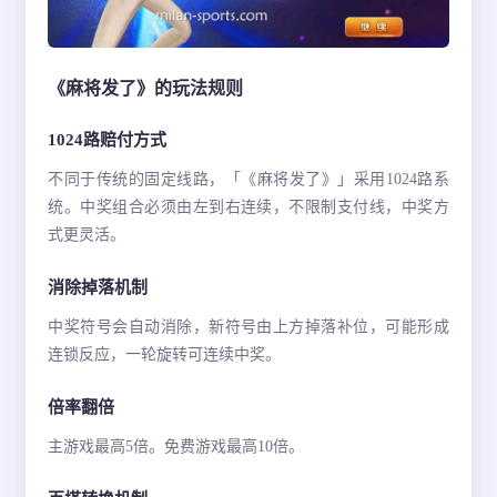
《麻将发了》的玩法规则
1024路赔付方式
不同于传统的固定线路，「《麻将发了》」采用1024路系
统。中奖组合必须由左到右连续，不限制支付线，中奖方
式更灵活。
消除掉落机制
中奖符号会自动消除，新符号由上方掉落补位，可能形成
连锁反应，一轮旋转可连续中奖。
倍率翻倍
主游戏最高5倍。免费游戏最高10倍。