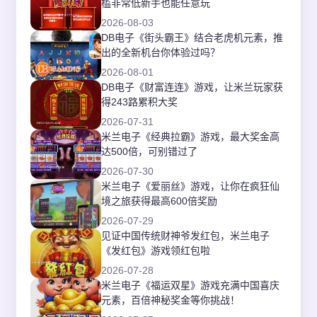
槛非常低新手也能任意玩
2026-08-03
DB电子《街头霸王》结合老虎机元素，推
出的全新机台你体验过吗？
2026-08-01
DB电子《财富连连》游戏，让米兰玩家获
得243路累积大奖
2026-07-31
米兰电子《经典拉霸》游戏，最大奖金高
达500倍，可别错过了
2026-07-30
米兰电子《爱丽丝》游戏，让你在疯狂仙
境之旅获得最高600倍奖励
2026-07-29
见证中国传统财神爷发红包，米兰电子
《发红包》游戏领红包啦
2026-07-28
米兰电子《福运双星》游戏充满中国喜庆
元素，百倍神秘奖金等你挑战！