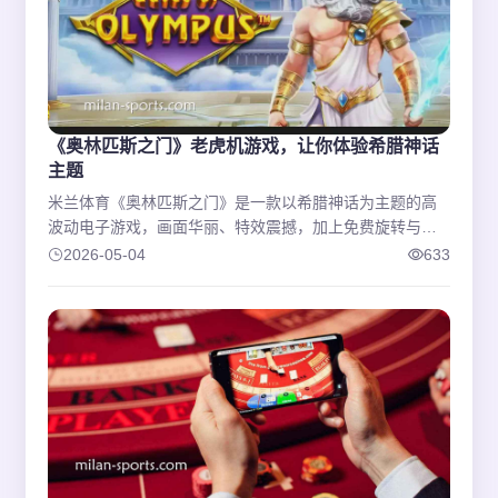
《奥林匹斯之门》老虎机游戏，让你体验希腊神话
主题
米兰体育《奥林匹斯之门》是一款以希腊神话为主题的高
波动电子游戏，画面华丽、特效震撼，加上免费旋转与倍
数符号等设计，让玩家有机会在短时间内赢得超额彩金。
2026-05-04
633
高达5,000倍的最大胜利，加上96.5%的理论返还率，对于
偏好高风险、高回报玩家具吸引力。