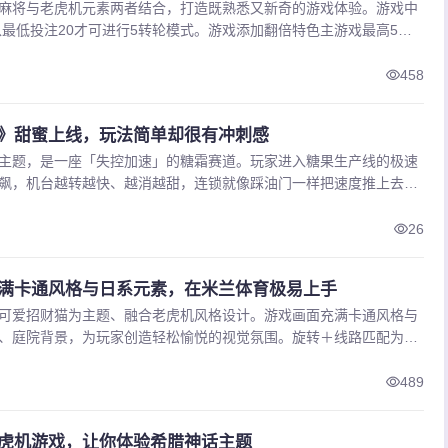
麻将与老虎机元素两者结合，打造既熟悉又新奇的游戏体验。游戏中
以最低投注20才可进行5转轮模式。游戏添加翻倍特色主游戏最高5
10倍，可说是真的发了。
458
》甜蜜上线，玩法简单却很有冲刺感
主题，是一座「失控加速」的糖霜赛道。玩家进入糖果生产线的极速
飙，机台越转越快、越消越甜，连锁就像踩油门一样把速度推上去。
5个或以上相同符号相连，即可形成获胜组合。
26
满卡通风格与日系元素，在米兰体育极易上手
可爱招财猫为主题、融合老虎机风格设计。游戏画面充满卡通风格与
、庭院背景，为玩家创造轻松愉悦的视觉氛围。旋转＋线路匹配为
闲游玩，易吸引喜欢萌风及异国风情的玩家。
489
虎机游戏，让你体验希腊神话主题