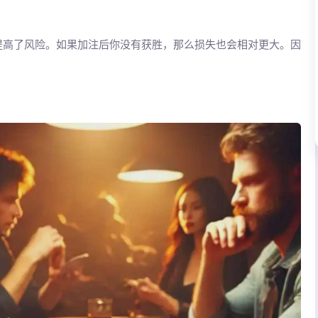
提高了风险。如果加注后你没有获胜，那么损失也会相对更大。因